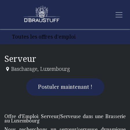
Se rendre au contenu
Toutes les offres d'emploi
Serveur
Bascharage
,
Luxembourg
Postuler maintenant !
Offre d'Emploi: Serveur/Serveuse dans une Brasserie
au Luxembourg
Nous recherchons un serveur/serveuse dynamique